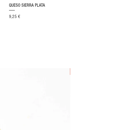
Vista rápida
QUESO SIERRA PLATA
Precio
9,25 €
GOURMET