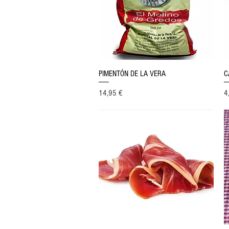
Vista rápida
PIMENTÓN DE LA VERA
C
Precio
Pr
14,95 €
4