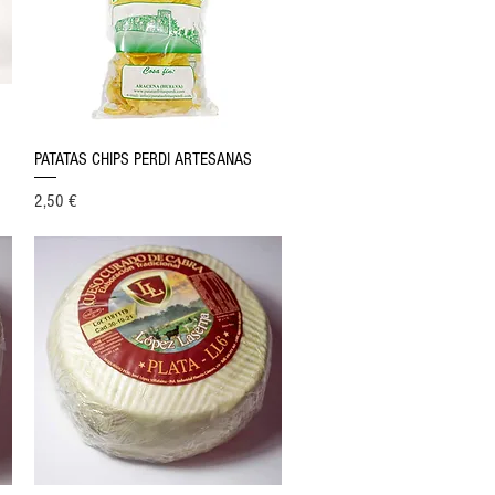
Vista rápida
PATATAS CHIPS PERDI ARTESANAS
Precio
2,50 €