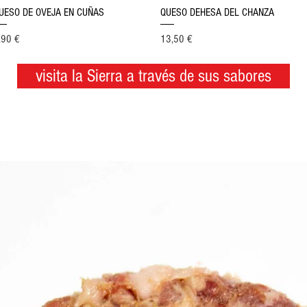
Vista rápida
Vista rápida
UESO DE OVEJA EN CUÑAS
QUESO DEHESA DEL CHANZA
ecio
Precio
,90 €
13,50 €
visita la Sierra a través de sus sabores