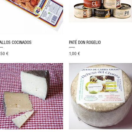
Vista rápida
Vista rápida
ALLOS COCINADOS
PATÉ DON ROGELIO
ecio
Precio
,50 €
1,00 €